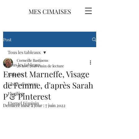
MES CIMAISES
Post
Tous les tableaux
Corneille Bastjaens
Tous les tableaux
20 nov. 2018
1 min de lecture
Ernest Marneffe, Visage
Galeries
de Femme, d'après Sarah
Chefs-d'oeuvre
Florilège
P & Pinterest
Eternel Féminin
Dernière mise à jour :
7 juin 2022