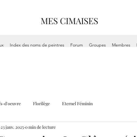
MES CIMAISES
ux
Index des noms de peintres
Forum
Groupes
Membres
s-d'oeuvre
Florilège
Eternel Féminin
23 janv. 2025
0 min de lecture