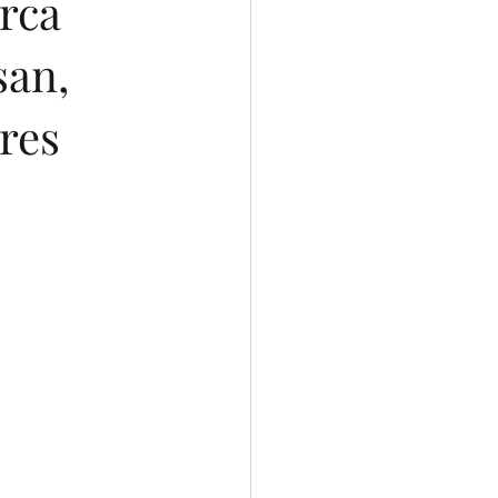
irca
san,
res