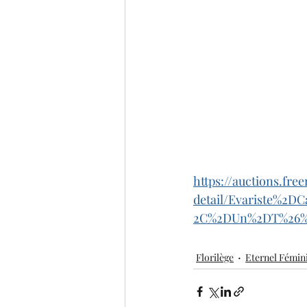
https://auctions.fr
detail/Evariste%2
2C%2DUn%2DT%26%2
Florilège
Eternel Fémin