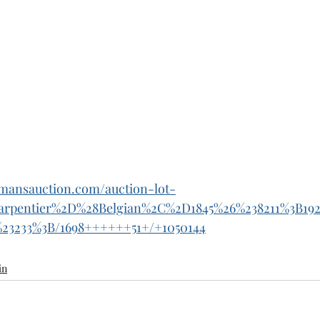
eemansauction.com/auction-lot-
DCarpentier%2D%28Belgian%2C%2D1845%26%238211%3B
3233%3B/1698++++++51+/+1050144
in