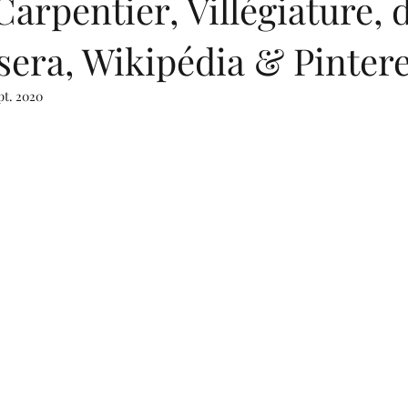
Carpentier, Villégiature, 
sera, Wikipédia & Pintere
pt. 2020