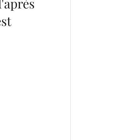
d'après
st