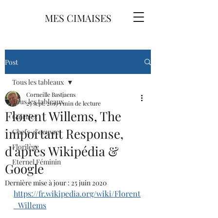
MES CIMAISES
Post
Tous les tableaux
Corneille Bastjaens
Tous les tableaux
25 sept. 2019
1 min de lecture
Florent Willems, The
Galeries
important Response,
Chefs-d'oeuvre
Florilège
d'après Wikipédia &
Eternel Féminin
Google
Dernière mise à jour :
25 juin 2020
https://fr.wikipedia.org/wiki/Florent
_Willems