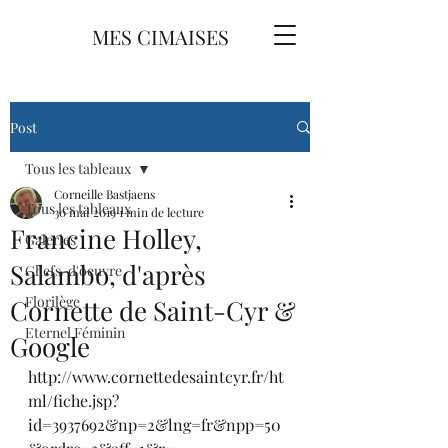
MES CIMAISES
Post
Tous les tableaux
Corneille Bastjaens
Tous les tableaux
30 mai 2019
1 min de lecture
Francine Holley,
Galeries
Salambo, d'après
Chefs-d'oeuvre
Florilège
Cornette de Saint-Cyr &
Eternel Féminin
Google
http://www.cornettedesaintcyr.fr/ht
ml/fiche.jsp?
id=3937692&np=2&lng=fr&npp=50