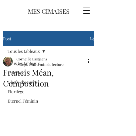
MES CIMAISES
Post
Tous les tableaux
Corneille Bastjaens
Tous les tableaux
18 sept. 2018
0 min de lecture
Francis Méan,
Galeries
Composition
Chefs-d'oeuvre
Florilège
Eternel Féminin