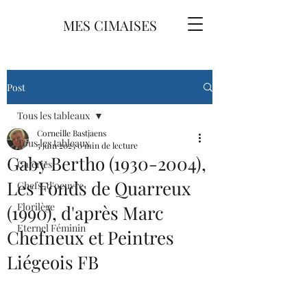
MES CIMAISES
Post
Tous les tableaux
Corneille Bastjaens
Tous les tableaux
5 juin 2025
0 min de lecture
Gaby Bertho (1930-2004),
Galeries
Les Fonds de Quarreux
Chefs-d'oeuvre
Florilège
(1990), d'après Marc
Eternel Féminin
Chefneux et Peintres
Liégeois FB