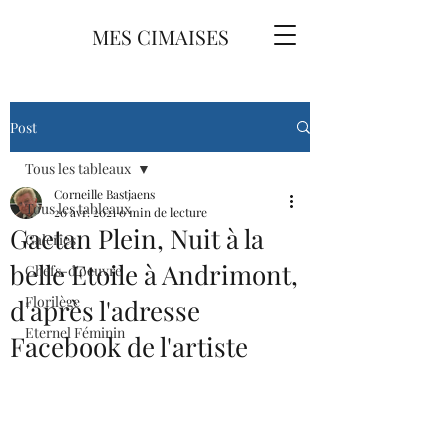
MES CIMAISES
Post
Tous les tableaux
Corneille Bastjaens
Tous les tableaux
20 avr. 2021
0 min de lecture
Gaetan Plein, Nuit à la
Galeries
belle Etoile à Andrimont,
Chefs-d'oeuvre
Florilège
d'après l'adresse
Eternel Féminin
Facebook de l'artiste