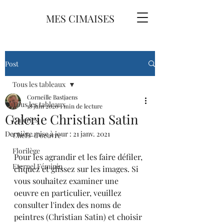
MES CIMAISES
Post
Tous les tableaux
Corneille Bastjaens
Tous les tableaux
18 juin 2020
1 min de lecture
Galerie Christian Satin
Galeries
Dernière mise à jour :
21 janv. 2021
Chefs-d'oeuvre
Florilège
Pour les agrandir et les faire défiler, 
Eternel Féminin
cliquez et glissez sur les images. Si 
vous souhaitez examiner une 
oeuvre en particulier, veuillez 
consulter l'index des noms de 
peintres (Christian Satin) et choisir 