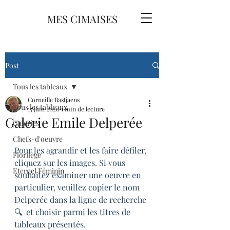
MES CIMAISES
Post
Tous les tableaux
Corneille Bastjaens
Tous les tableaux
15 juin 2020
1 min de lecture
Galerie Emile Delperée
Galeries
Chefs-d'oeuvre
Pour les agrandir et les faire défiler, 
Florilège
cliquez sur les images. Si vous 
Eternel Féminin
souhaitez examiner une oeuvre en 
particulier, veuillez copier le nom 
Delperée dans la ligne de recherche 
🔍  et choisir parmi les titres de 
tableaux présentés.