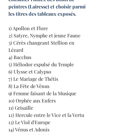
peintres (Lairesse) et choisir parmi 
les titres des tableaux exposés.
1) Apollon et Flore
2) Satyre, Nymphe et jeune Faune
3) Cérès changeant Stellion en 
Lézard
4) Bacchus
5) Héliodor expulsé du Temple
6) Ulysse et Calypso
7) Le Mariage de Thétis
8) La Fête de Vénus
9) Femme faisant de la Musique
10) Orphée aux Enfers
11) Grisaille
12) Hercule entre le Vice et la Vertu
13) Le Viol d'Europe
14) Vénus et Adonis