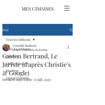
MES CIMAISES
Post
Tous les tableaux
Corneille Bastjaens
Tous les tableaux
21 nov. 2018
1 min de lecture
Gaston Bertrand, Le
Galeries
Juriste (d'après Christie's
Chefs-d'oeuvre
Florilège
& Google)
Eternel Féminin
Dernière mise à jour :
17 juil. 2020