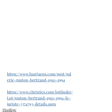
https://www.bastjaens.com/post/gal
erie-gaston-bertrand-1910-1994
https://www.christies.com/lotfinder/
Lot/gaston-bertrand-1910-1994-le-
juriste-5374793-details.aspx
Florilège