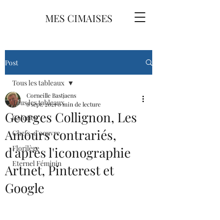
MES CIMAISES
Post
Tous les tableaux
Corneille Bastjaens
Tous les tableaux
8 sept. 2021
0 min de lecture
Georges Collignon, Les
Galeries
Amours contrariés,
Chefs-d'oeuvre
Florilège
d'après l'iconographie
Eternel Féminin
Artnet, Pinterest et
Google