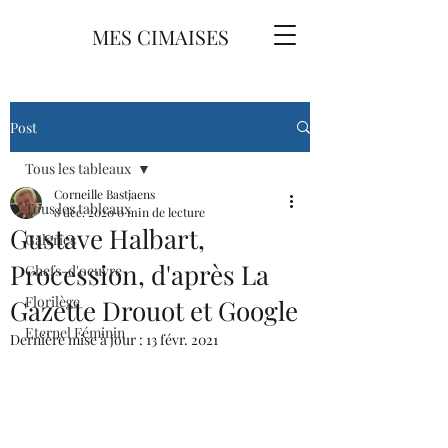
MES CIMAISES
Post
Tous les tableaux
Corneille Bastjaens
Tous les tableaux
8 déc. 2020
0 min de lecture
Gustave Halbart,
Galeries
Procession, d'après La
Chefs-d'oeuvre
Florilège
Gazette Drouot et Google
Eternel Féminin
Dernière mise à jour :
13 févr. 2021