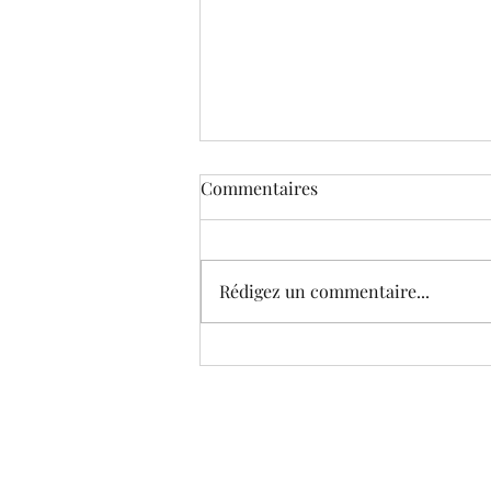
Commentaires
Rédigez un commentaire...
Le Musée virtuel de Corneille
(édition 2021) © Galeries et
sujets choisis