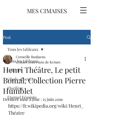
MES CIMAISES
Post
Tous les tableaux
Corneille Bastjaens
Tous les tableaux
13 mars 2019
1 min de lecture
Henri Théâtre, Le petit
Galeries
Bomal, Collection Pierre
Chefs-d'oeuvre
Florilège
Humblet
Eternel Féminin
Dernière mise à jour :
15 juin 2019
https://fr.wikipedia.org/wiki/Henri_
Théatre