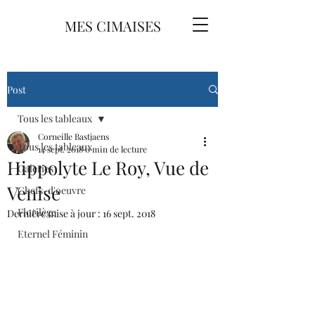
MES CIMAISES
Post
Tous les tableaux
Corneille Bastjaens
Tous les tableaux
14 sept. 2018
0 min de lecture
Hippolyte Le Roy, Vue de
Galeries
Venise
Chefs-d'oeuvre
Florilège
Dernière mise à jour :
16 sept. 2018
Eternel Féminin