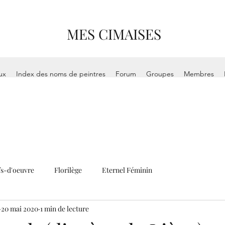
MES CIMAISES
ux
Index des noms de peintres
Forum
Groupes
Membres
s-d'oeuvre
Florilège
Eternel Féminin
20 mai 2020
1 min de lecture