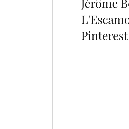
Jérôme Bo
L'Escamo
Pinteres