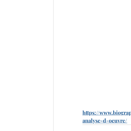
https://www.biogra
analyse-d-oeuvre/