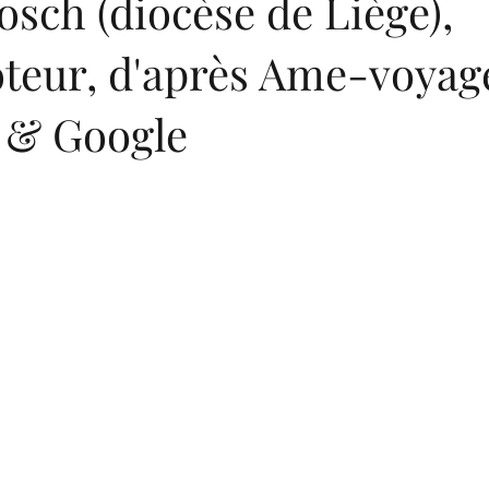
sch (diocèse de Liège),
teur, d'après Ame-voyag
t & Google