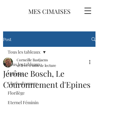
MES CIMAISES
Post
Tous les tableaux
Corneille Bastjaens
Tous les tableaux
12 févr.
0 min de lecture
Jérôme Bosch, Le
Galeries
Couronnement d'Epines
Chefs-d'oeuvre
Florilège
Eternel Féminin