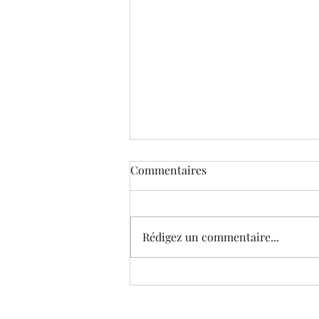
Commentaires
Rédigez un commentaire...
Le Musée virtuel de Corneille
(édition 2021) © Galeries et
sujets choisis