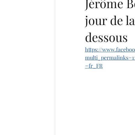
Jérôme B
jour de la
dessous
https://www.faceboo
multi_permalinks=1
=fr_FR