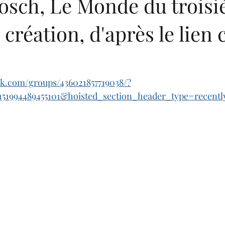
osch, Le Monde du trois
 création, d'après le lien 
k.com/groups/436021857719038/?
151994489455101&hoisted_section_header_type=recentl