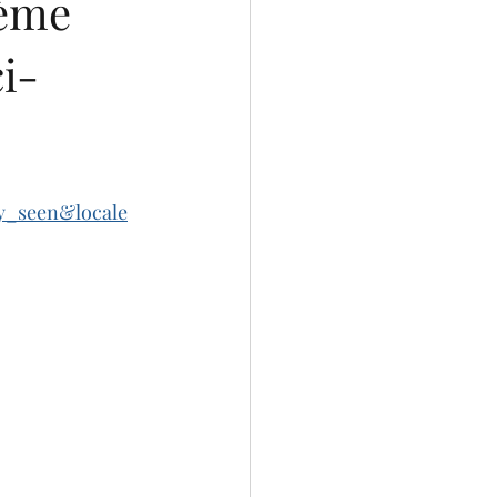
ième
ci-
y_seen&locale