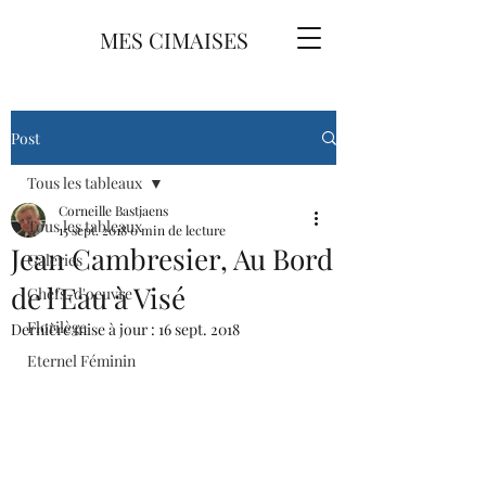
MES CIMAISES
Post
Tous les tableaux
Corneille Bastjaens
Tous les tableaux
15 sept. 2018
0 min de lecture
Jean Cambresier, Au Bord
Galeries
de l'Eau à Visé
Chefs-d'oeuvre
Florilège
Dernière mise à jour :
16 sept. 2018
Eternel Féminin