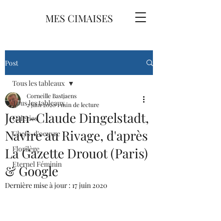
MES CIMAISES
Post
Tous les tableaux
Corneille Bastjaens
Tous les tableaux
2 juin 2020
1 min de lecture
Jean-Claude Dingelstadt,
Galeries
Navire au Rivage, d'après
Chefs-d'oeuvre
Florilège
La Gazette Drouot (Paris)
Eternel Féminin
& Google
Dernière mise à jour :
17 juin 2020