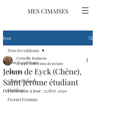
MES CIMAISES
Post
Tous les tableaux
Corneille Bastjaens
Tous les tableaux
22 sept. 2018
0 min de lecture
Jehan de Eyck (Chêne),
Galeries
Saint Jérôme étudiant
Chefs-d'oeuvre
Florilège
Dernière mise à jour :
25 févr. 2020
Eternel Féminin