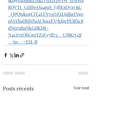
Ikb9VqfxumTixkfVnx2J20NW_dNiWa
KQVTt_GtBJwOa4mS_J3fjExOyxyKC
_QPQI1kogCjT4LYN70DZsLJslhriNg0
uVsYbnlRtbTuACbnzEY7kfgePEI8Xc8
dNerxfmNkGiIKMt-
N4cS7rObGgzYZsVv5fl72__UJ8K7G&
__tn__=EH-R
Posts récents
Voir tout