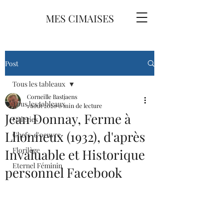
MES CIMAISES
Post
Tous les tableaux
Corneille Bastjaens
Tous les tableaux
1 août 2020
0 min de lecture
Jean Donnay, Ferme à
Galeries
Lhonneux (1932), d'après
Chefs-d'oeuvre
Florilège
Invaluable et Historique
Eternel Féminin
personnel Facebook