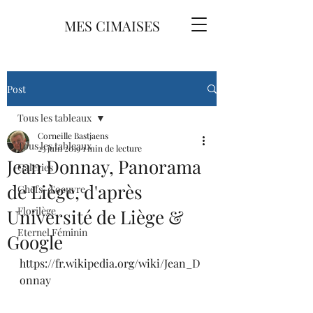
MES CIMAISES
Post
Tous les tableaux
Corneille Bastjaens
Tous les tableaux
23 juin 2019
1 min de lecture
Jean Donnay, Panorama
Galeries
de Liège, d'après
Chefs-d'oeuvre
Florilège
Université de Liège &
Eternel Féminin
Google
https://fr.wikipedia.org/wiki/Jean_D
onnay