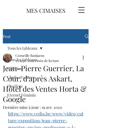
MES CIMAISES
Post
Tous les tableaux
Corneille Bastjaens
Tous les tableaux
25 sept. 2019
1 min de lecture
Jean-Pierre Guerrier, La
Galeries
Cour, d'après Askart,
Chefs-d'oeuvre
Florilège
Hôtel des Ventes Horta &
Eternel Féminin
Google
Dernière mise à jour :
19 avr. 2020
https://www.vedia.be/www/video/cul
ture/exposition/jean-pierre-
guerrier-ancien-professeur-a-l-