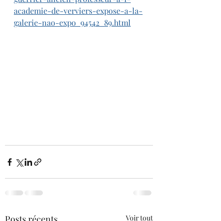
academie-de-verviers-expose-a-la-
galerie-nao-expo_94542_89.html
Posts récents
Voir tout