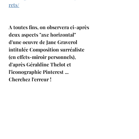
rets/
A toutes fins, on observera ci-après 
deux aspects "axe horizontal" 
d'une oeuvre de Jane Graverol 
intitulée Composition surréaliste 
(en effets-miroir personnels), 
d'après Géraldine Thelot et 
l'iconographie Pinterest ... 
Cherchez l'erreur !