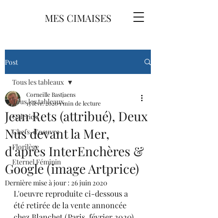
MES CIMAISES
Post
Tous les tableaux
Corneille Bastjaens
Tous les tableaux
15 févr. 2020
1 min de lecture
Jean Rets (attribué), Deux
Galeries
Nus devant la Mer,
Chefs-d'oeuvre
Florilège
d'après InterEnchères &
Eternel Féminin
Google (image Artprice)
Dernière mise à jour :
26 juin 2020
L'oeuvre reproduite ci-dessous a 
été retirée de la vente annoncée 
chez Blanchet (Paris, février 2020), 