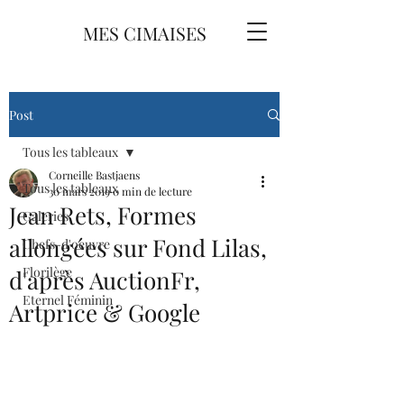
MES CIMAISES
Post
Tous les tableaux
Corneille Bastjaens
Tous les tableaux
30 mars 2019
0 min de lecture
Jean Rets, Formes
Galeries
allongées sur Fond Lilas,
Chefs-d'oeuvre
Florilège
d'après AuctionFr,
Eternel Féminin
Artprice & Google