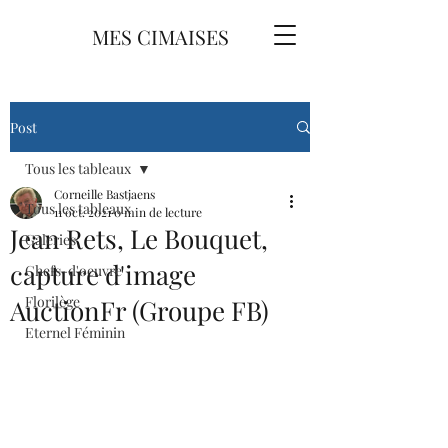
MES CIMAISES
Post
Tous les tableaux
Corneille Bastjaens
Tous les tableaux
11 oct. 2021
0 min de lecture
Jean Rets, Le Bouquet,
Galeries
capture d'image
Chefs-d'oeuvre
Florilège
AuctionFr (Groupe FB)
Eternel Féminin