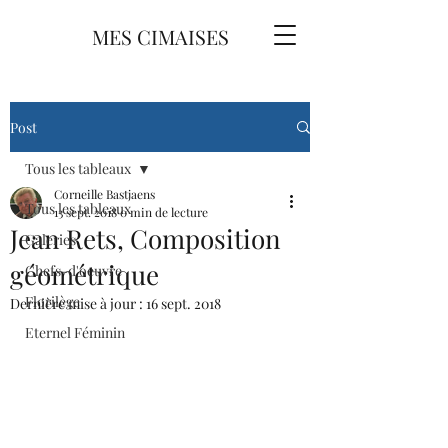
MES CIMAISES
Post
Tous les tableaux
Corneille Bastjaens
Tous les tableaux
13 sept. 2018
0 min de lecture
Jean Rets, Composition
Galeries
géométrique
Chefs-d'oeuvre
Florilège
Dernière mise à jour :
16 sept. 2018
Eternel Féminin