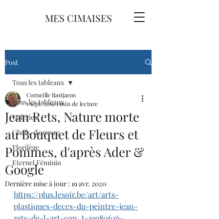
MES CIMAISES
Post
Tous les tableaux
Corneille Bastjaens
Tous les tableaux
1 sept. 2019
1 min de lecture
Jean Rets, Nature morte
Galeries
au Bouquet de Fleurs et
Chefs-d'oeuvre
Florilège
Pommes, d'après Ader &
Eternel Féminin
Google
Dernière mise à jour :
19 avr. 2020
https://plus.lesoir.be/art/arts-
plastiques-deces-du-peintre-jean-
rets-de-l-art-con_t-19980626-