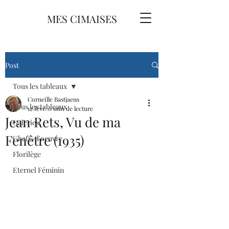
MES CIMAISES
Post
Tous les tableaux
Corneille Bastjaens
Tous les tableaux
12 févr.
0 min de lecture
Jean Rets, Vu de ma
Galeries
Fenêtre (1935)
Chefs-d'oeuvre
Florilège
Eternel Féminin