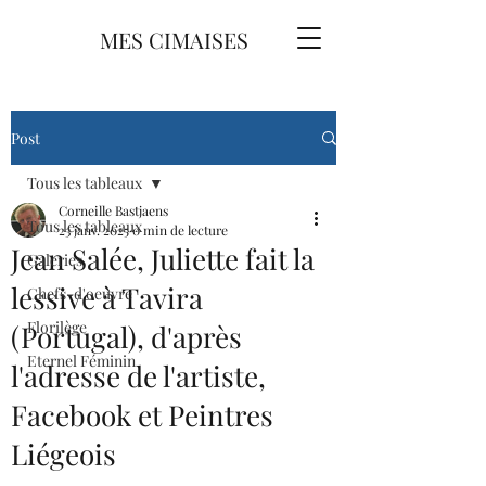
MES CIMAISES
Post
Tous les tableaux
Corneille Bastjaens
Tous les tableaux
23 janv. 2025
0 min de lecture
Jean Salée, Juliette fait la
Galeries
lessive à Tavira
Chefs-d'oeuvre
Florilège
(Portugal), d'après
Eternel Féminin
l'adresse de l'artiste,
Facebook et Peintres
Liégeois