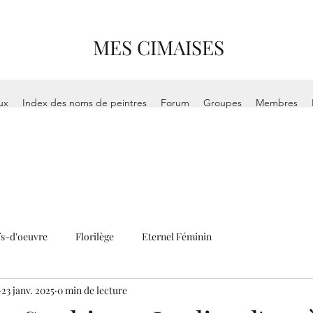
MES CIMAISES
ux
Index des noms de peintres
Forum
Groupes
Membres
s-d'oeuvre
Florilège
Eternel Féminin
23 janv. 2025
0 min de lecture