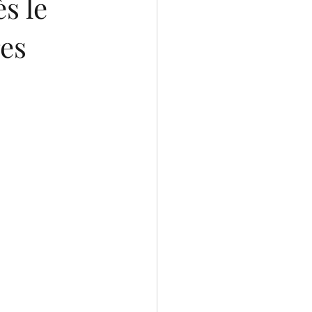
s le
res