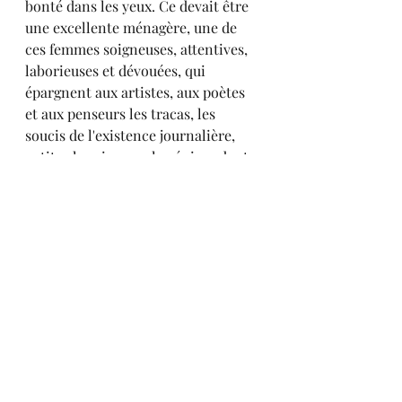
bonté dans les yeux. Ce devait être 
une excellente ménagère, une de 
ces femmes soigneuses, attentives, 
laborieuses et dévouées, qui 
épargnent aux artistes, aux poètes 
et aux penseurs les tracas, les 
soucis de l'existence journalière, 
petits chagrins que le génie redoute 
comme de grandes infortunes. (...) 
Alfred Michiels, Histoire de la 
Peinture flamande, ForgottenBooks 
2018, pages 211-212.
Eternel Féminin
Florilège