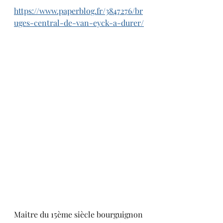
https://www.paperblog.fr/3847276/br
uges-central-de-van-eyck-a-durer/
Maitre du 15ème siècle bourguignon 