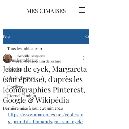
MES CIMAISES
Post
Tous les tableaux
Corneille Bastjaens
Tous les tableaux
29 janv. 2020
2 min de lecture
Jehan de eyck, Margareta
Galeries
(son épouse), d'après les
Chefs-d'oeuvre
Florilège
iconographies Pinterest,
Eternel Féminin
Google & Wikipédia
Dernière mise à jour :
25 juin 2020
https://www.aparences.net/ecoles/le
s-primitifs-flamands/jan-van-eyck/