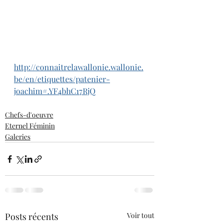
http://connaitrelawallonie.wallonie.
be/en/etiquettes/patenier-
joachim#.YF4bhC17RjQ
Chefs-d'oeuvre
Eternel Féminin
Galeries
Posts récents
Voir tout