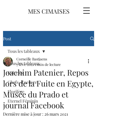
MES CIMAISES
Post
Tous les tableaux
Corneille Bastjaens
Tous les tableaux
7 févr. 2021
1 min de lecture
Joachim Patenier, Repos
Galeries
lors de la Fuite en Egypte,
Chefs-d'oeuvre
Florilège
Musée du Prado et
Eternel Féminin
journal Facebook
Dernière mise à jour :
26 mars 2021