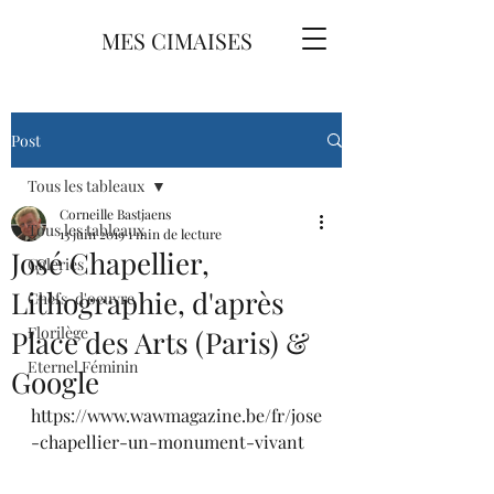
MES CIMAISES
Post
Tous les tableaux
Corneille Bastjaens
Tous les tableaux
13 juin 2019
1 min de lecture
José Chapellier,
Galeries
Lithographie, d'après
Chefs-d'oeuvre
Florilège
Place des Arts (Paris) &
Eternel Féminin
Google
https://www.wawmagazine.be/fr/jose
-chapellier-un-monument-vivant