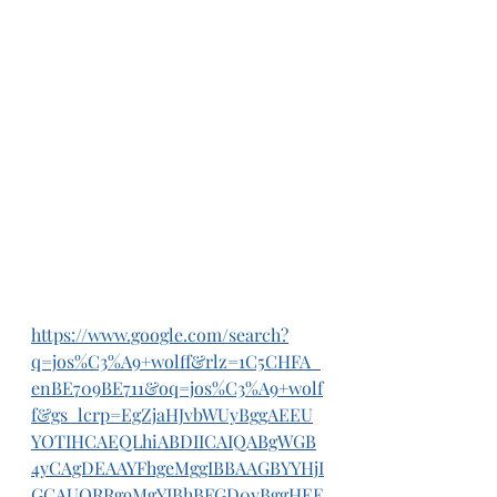
https://www.google.com/search?
q=jos%C3%A9+wolff&rlz=1C5CHFA_
enBE709BE711&oq=jos%C3%A9+wolf
f&gs_lcrp=EgZjaHJvbWUyBggAEEU
YOTIHCAEQLhiABDIICAIQABgWGB
4yCAgDEAAYFhgeMggIBBAAGBYYHjI
GCAUQRRg9MgYIBhBFGD0yBggHEE