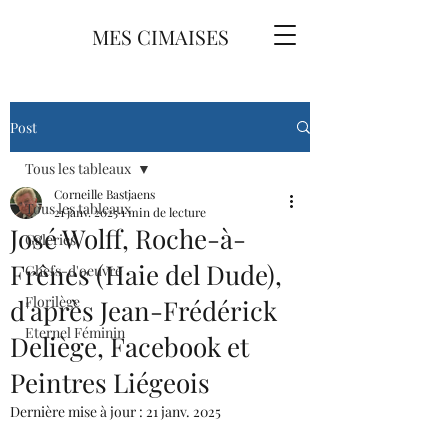
MES CIMAISES
Post
Tous les tableaux
Corneille Bastjaens
Tous les tableaux
21 janv. 2025
1 min de lecture
José Wolff, Roche-à-
Galeries
Frênes (Haie del Dude),
Chefs-d'oeuvre
Florilège
d'après Jean-Frédérick
Eternel Féminin
Deliège, Facebook et
Peintres Liégeois
Dernière mise à jour :
21 janv. 2025