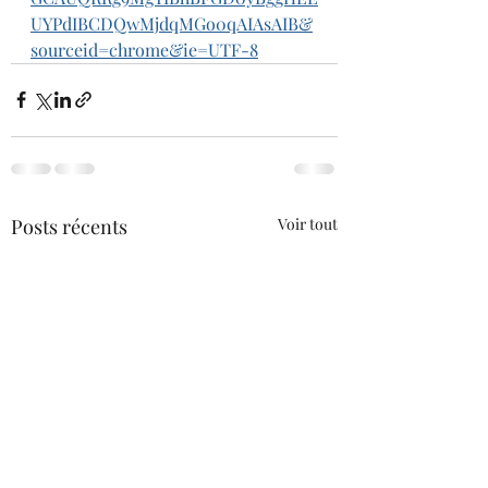
UYPdIBCDQwMjdqMGo0qAIAsAIB&
sourceid=chrome&ie=UTF-8
Posts récents
Voir tout