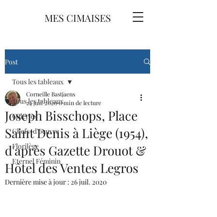
MES CIMAISES
Post
Tous les tableaux
Corneille Bastjaens
Tous les tableaux
24 juil. 2020
0 min de lecture
Joseph Bisschops, Place
Galeries
Saint Denis à Liège (1954),
Chefs-d'oeuvre
Florilège
d'après Gazette Drouot &
Eternel Féminin
Hôtel des Ventes Legros
Dernière mise à jour :
26 juil. 2020