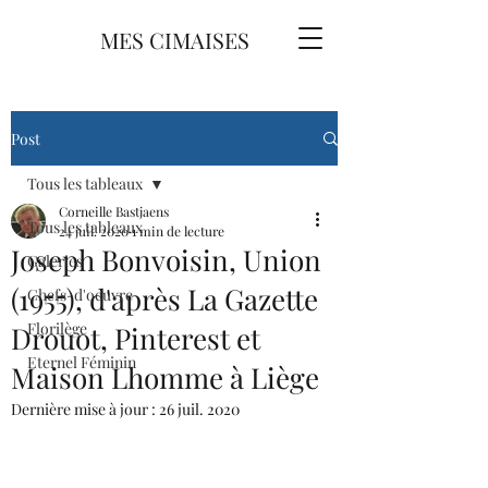
MES CIMAISES
Post
Tous les tableaux
Corneille Bastjaens
Tous les tableaux
24 juil. 2020
1 min de lecture
Joseph Bonvoisin, Union
Galeries
(1955), d'après La Gazette
Chefs-d'oeuvre
Florilège
Drouot, Pinterest et
Eternel Féminin
Maison Lhomme à Liège
Dernière mise à jour :
26 juil. 2020