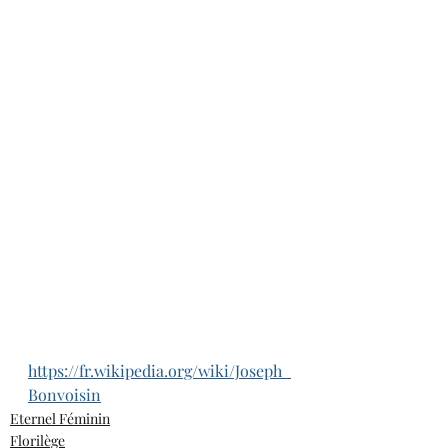
https://fr.wikipedia.org/wiki/Joseph_
Bonvoisin
Eternel Féminin
Florilège