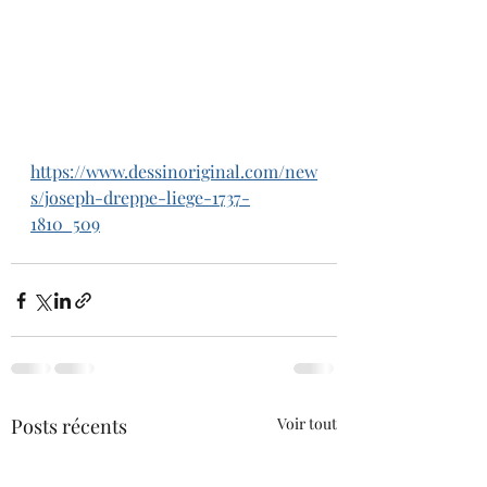
https://www.dessinoriginal.com/new
s/joseph-dreppe-liege-1737-
1810_509
Posts récents
Voir tout