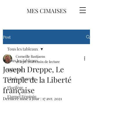
MES CIMAISES
Post
Tous les tableaux
Corneille Bastjaens
Tous les tableaux
18 sept. 2018
1 min de lecture
Joseph Dreppe, Le
Galeries
Temple de la Liberté
Chefs-d'oeuvre
Florilège
française
Eternel Féminin
Dernière mise à jour :
17 avr. 2021