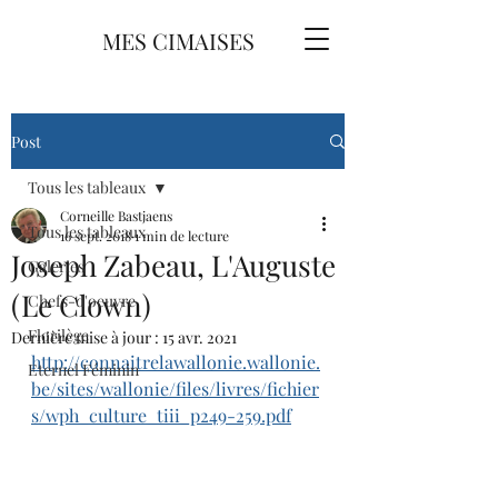
MES CIMAISES
Post
Tous les tableaux
Corneille Bastjaens
Tous les tableaux
16 sept. 2018
1 min de lecture
Joseph Zabeau, L'Auguste
Galeries
(Le Clown)
Chefs-d'oeuvre
Florilège
Dernière mise à jour :
15 avr. 2021
http://connaitrelawallonie.wallonie.
Eternel Féminin
be/sites/wallonie/files/livres/fichier
s/wph_culture_tiii_p249-259.pdf