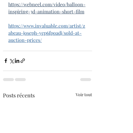
https://webneel.com/video/balloon-
inspiring-3d-animation-short-film
https://www.invaluable.com/artist/z
abeau-joseph-yep6fpoadj/sold-at-
auction-prices/
Posts récents
Voir tout