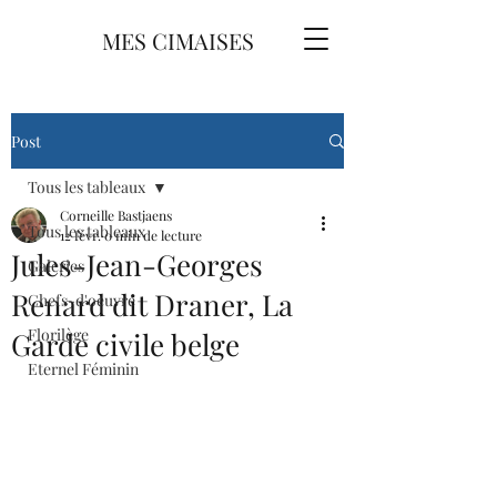
MES CIMAISES
Post
Tous les tableaux
Corneille Bastjaens
Tous les tableaux
12 févr.
0 min de lecture
Jules-Jean-Georges
Galeries
Renard dit Draner, La
Chefs-d'oeuvre
Florilège
Garde civile belge
Eternel Féminin