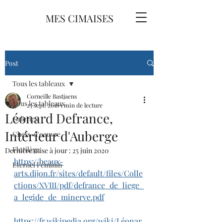
MES CIMAISES
Post
Tous les tableaux
Corneille Bastjaens
Tous les tableaux
25 sept. 2018
1 min de lecture
Léonard Defrance,
Galeries
Intérieur d'Auberge
Chefs-d'oeuvre
Florilège
Dernière mise à jour :
25 juin 2020
https://beaux-
Eternel Féminin
arts.dijon.fr/sites/default/files/Colle
ctions/XVIII/pdf/defrance_de_liege_
a_legide_de_minerve.pdf
https://fr.wikipedia.org/wiki/Léonar