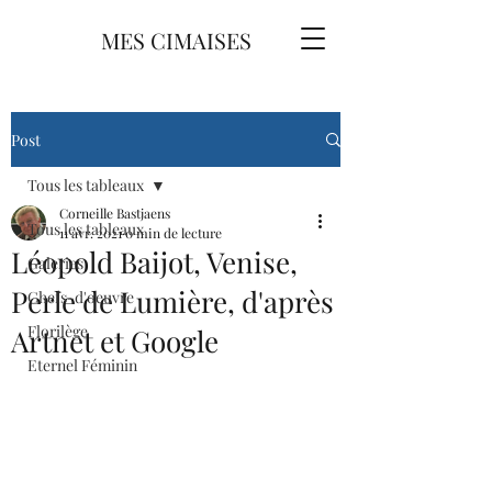
MES CIMAISES
Post
Tous les tableaux
Corneille Bastjaens
Tous les tableaux
11 avr. 2021
0 min de lecture
Léopold Baijot, Venise,
Galeries
Perle de Lumière, d'après
Chefs-d'oeuvre
Florilège
Artnet et Google
Eternel Féminin