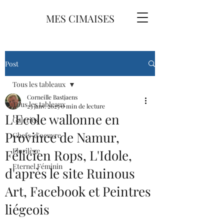
MES CIMAISES
Post
Tous les tableaux
Corneille Bastjaens
Tous les tableaux
23 janv. 2025
0 min de lecture
L'Ecole wallonne en
Galeries
Province de Namur,
Chefs-d'oeuvre
Florilège
Félicien Rops, L'Idole,
Eternel Féminin
d'après le site Ruinous
Art, Facebook et Peintres
liégeois