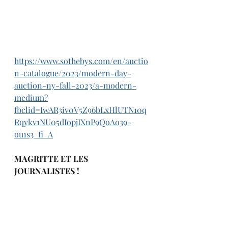
https://www.sothebys.com/en/auctio
n-catalogue/2023/modern-day-
auction-ny-fall-2023/a-modern-
medium?
fbclid=IwAR3iv0V5Z96bLxHlUTN10q
Rqykv1NU05dIopjIXnP9QoAo39-
ou1s3_fi_A
MAGRITTE ET LES 
JOURNALISTES !