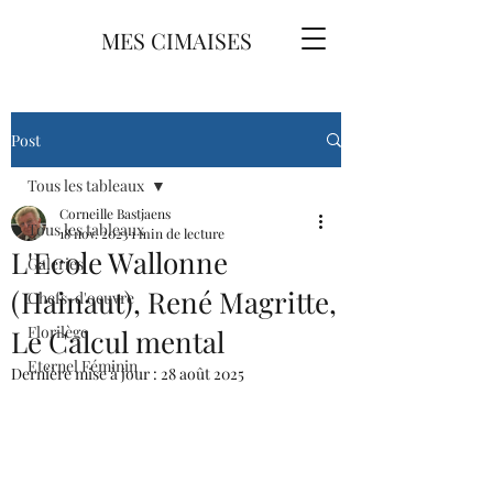
MES CIMAISES
Post
Tous les tableaux
Corneille Bastjaens
Tous les tableaux
18 nov. 2023
1 min de lecture
L'Ecole Wallonne
Galeries
(Hainaut), René Magritte,
Chefs-d'oeuvre
Florilège
Le Calcul mental
Eternel Féminin
Dernière mise à jour :
28 août 2025