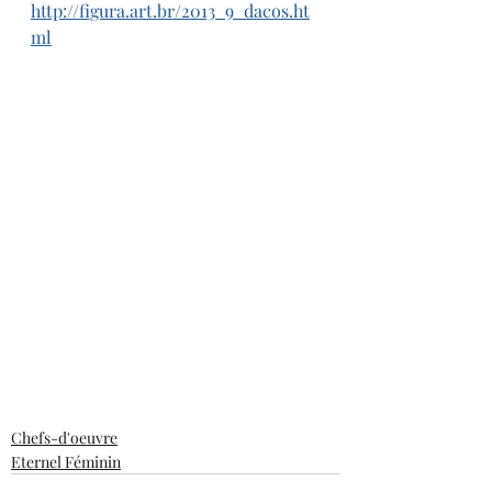
http://figura.art.br/2013_9_dacos.ht
ml
Chefs-d'oeuvre
Eternel Féminin